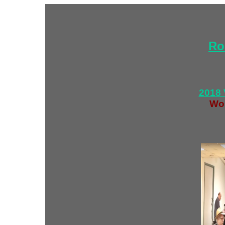
Ro
2018 
Wor