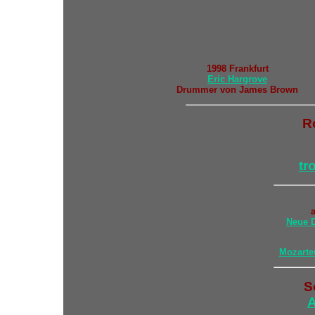
1998 Frankfurt
Eric Hargrove
Drummer von James Brown
R
tr
a
Neue D
Mozarte
S
A