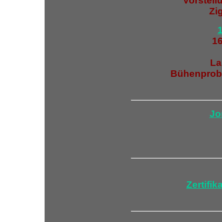
Vorstell
Zi
1
La
Bühenprobe
Jo
Zertifik