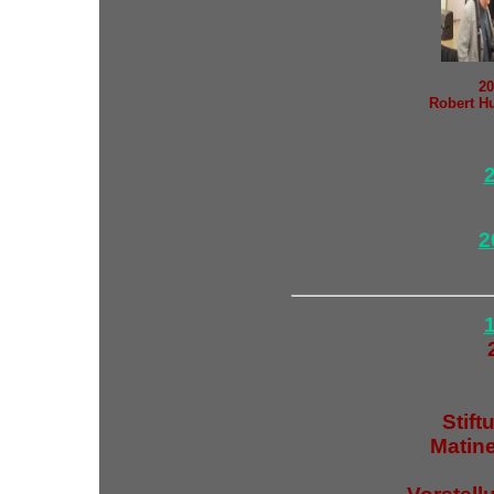
20
Robert Hu
2
Stif
Matin